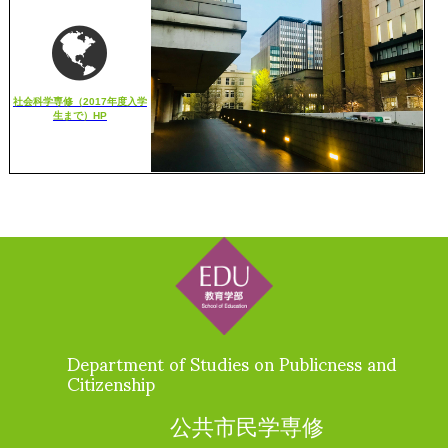
社会科学専修（2017年度入学
生まで）HP
Department of Studies on Publicness and
Citizenship
公共市民学専修