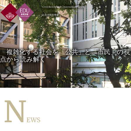
Civil Society and Citizenship Studies
公共市民学専修
複雑化する社会を「公共」と「市民」の視
点から読み解く
N
EWS